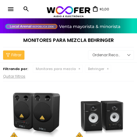
menu
0,00
$
close
MONITORES PARA MEZCLA BEHRINGER
Recomendados
Filtrando por:
Monitores para mezcla
Behringer
Quitar filtros