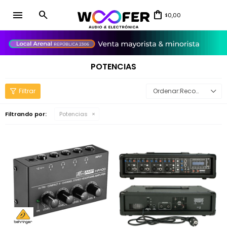
menu
0,00
$
close
POTENCIAS
Recomendados
Filtrando por:
Potencias