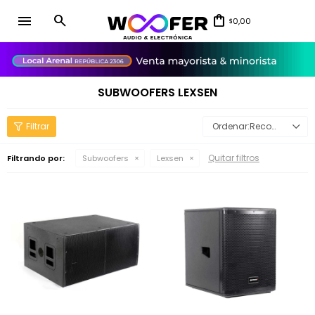
menu
0,00
$
close
SUBWOOFERS LEXSEN
Recomendados
Quitar filtros
Filtrando por:
Subwoofers
Lexsen