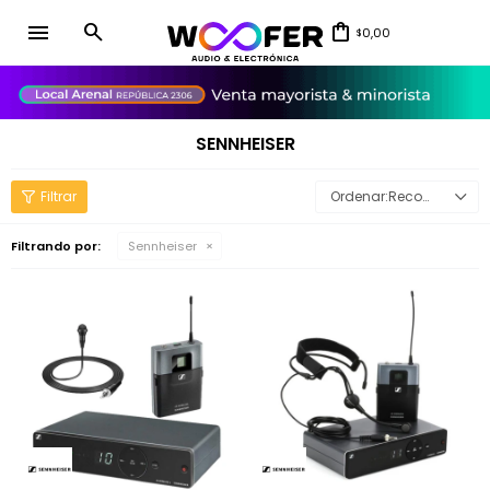
menu
0,00
$
close
SENNHEISER
Recomendados
Filtrando por:
Sennheiser