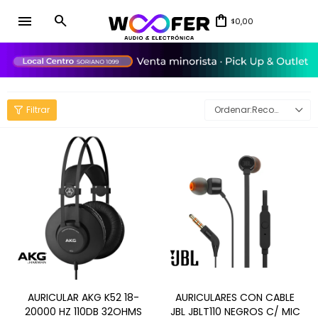
menu
0,00
$
close
Recomendados
AURICULAR AKG K52 18-
AURICULARES CON CABLE
20000 HZ 110DB 32OHMS
JBL JBLT110 NEGROS C/ MIC