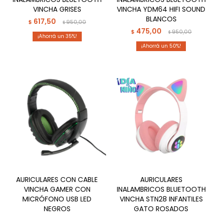
VINCHA GRISES
VINCHA YDM64 HIFI SOUND
BLANCOS
617,50
$
950,00
$
475,00
$
950,00
$
35
50
AURICULARES CON CABLE
AURICULARES
VINCHA GAMER CON
INALAMBRICOS BLUETOOTH
MICRÓFONO USB LED
VINCHA STN28 INFANTILES
NEGROS
GATO ROSADOS