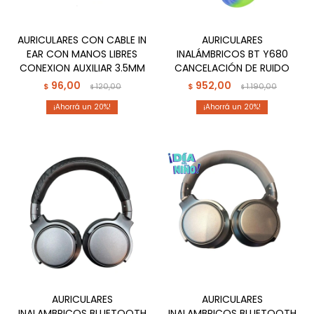
AURICULARES CON CABLE IN
AURICULARES
EAR CON MANOS LIBRES
INALÁMBRICOS BT Y680
CONEXION AUXILIAR 3.5MM
CANCELACIÓN DE RUIDO
96,00
952,00
$
120,00
$
1.190,00
$
$
20
20
AURICULARES
AURICULARES
INALAMBRICOS BLUETOOTH
INALAMBRICOS BLUETOOTH