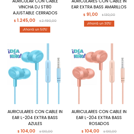
AURICULAR CON CABLE
AURICULARES CON CABLE IN
VINCHA DJ ST80
EAR EXTRA BASS AMARILLOS
AJUSTABLE CERRADOS
91,00
$
130,00
$
1.245,00
$
2.490,00
$
30
50
AURICULARES CON CABLE IN
AURICULARES CON CABLE IN
EAR L-204 EXTRA BASS
EAR L-204 EXTRA BASS
AZULES
ROSADOS
104,00
104,00
$
130,00
$
130,00
$
$