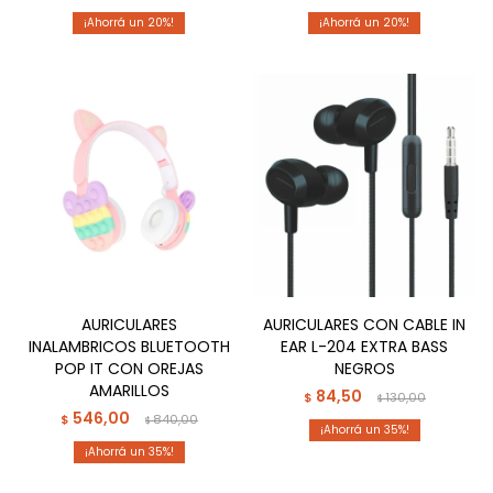
20
20
AURICULARES
AURICULARES CON CABLE IN
INALAMBRICOS BLUETOOTH
EAR L-204 EXTRA BASS
POP IT CON OREJAS
NEGROS
AMARILLOS
84,50
$
130,00
$
546,00
$
840,00
$
35
35