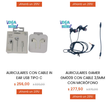
25
25
AURICULARES CON CABLE IN
AURICULARES GAMER
EAR USB TIPO C
GM009 CON CABLE 3,5MM
CON MICRÓFONO
256,00
$
320,00
$
277,50
$
370,00
$
20
25