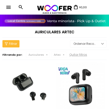
menu
0,00
$
close
AURICULARES ARTEC
Recomendados
Quitar filtros
Filtrando por:
Auriculares
Artec