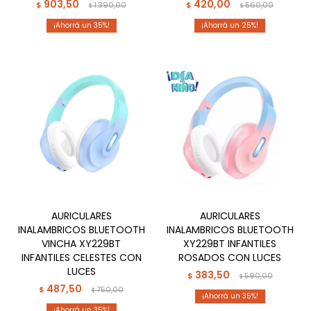
903,50
420,00
$
1.390,00
$
560,00
$
$
35
25
AURICULARES
AURICULARES
INALAMBRICOS BLUETOOTH
INALAMBRICOS BLUETOOTH
VINCHA XY229BT
XY229BT INFANTILES
INFANTILES CELESTES CON
ROSADOS CON LUCES
LUCES
383,50
$
590,00
$
487,50
$
750,00
$
35
35