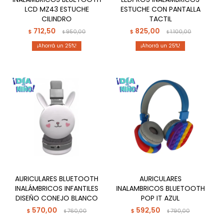
LCD MZ43 ESTUCHE
ESTUCHE CON PANTALLA
CILINDRO
TACTIL
712,50
825,00
$
950,00
$
1.100,00
$
$
25
25
AURICULARES BLUETOOTH
AURICULARES
INALÁMBRICOS INFANTILES
INALAMBRICOS BLUETOOTH
DISEÑO CONEJO BLANCO
POP IT AZUL
570,00
592,50
$
760,00
$
790,00
$
$