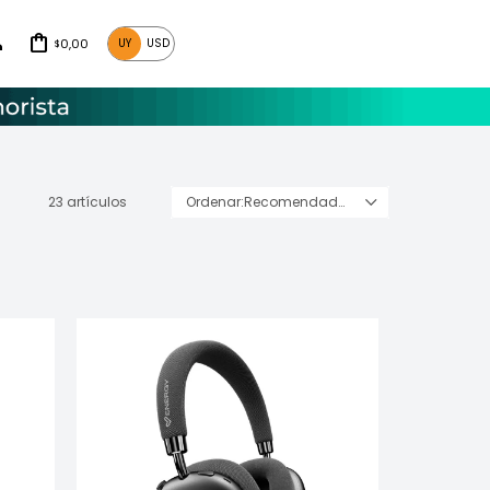
0,00
UY
USD
$
23 artículos
Recomendados