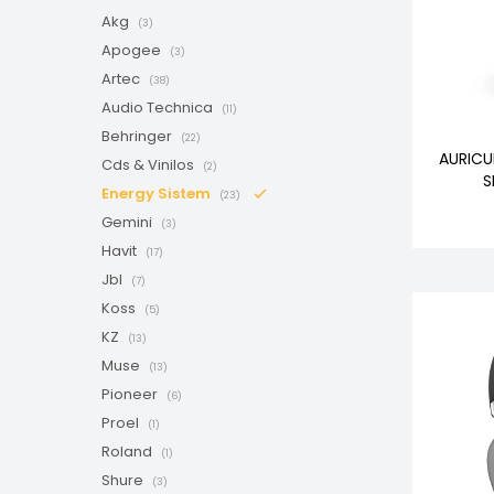
Akg
(3)
Apogee
(3)
Artec
(38)
Audio Technica
(11)
Behringer
(22)
AURICU
Cds & Vinilos
(2)
S
Energy Sistem
(23)
Gemini
(3)
Havit
(17)
Jbl
(7)
Koss
(5)
KZ
(13)
Muse
(13)
Pioneer
(6)
Proel
(1)
Roland
(1)
Shure
(3)