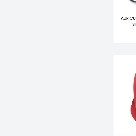
AURICU
S