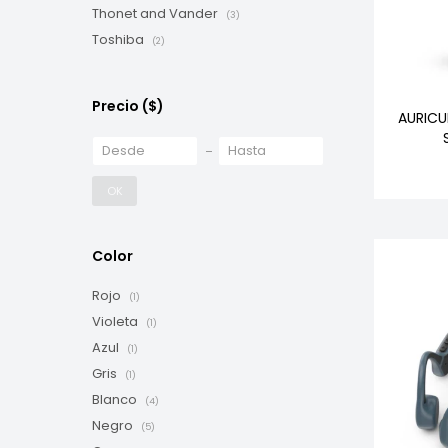
Thonet and Vander
(3)
Toshiba
(2)
Precio
($)
AURICU
OK
Color
Rojo
(1)
Violeta
(1)
Azul
(1)
Gris
(1)
Blanco
(4)
Negro
(5)