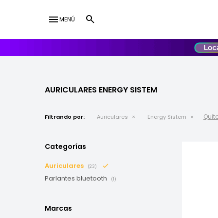
menu
MENÚ
lose
UY
USD
AURICULARES ENERGY SISTEM
Quita
Filtrando por:
Auriculares
Energy Sistem
Categorías
Auriculares
(23)
Parlantes bluetooth
(1)
Marcas