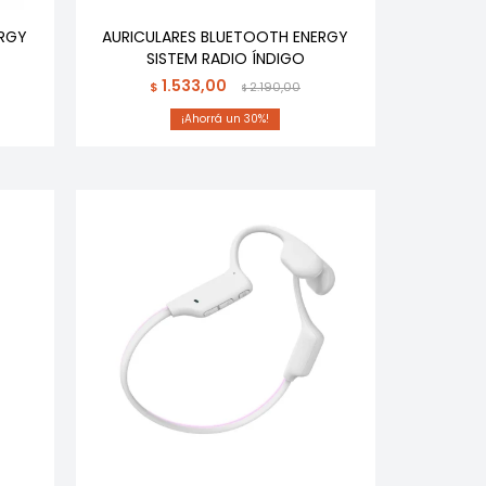
ERGY
AURICULARES BLUETOOTH ENERGY
SISTEM RADIO ÍNDIGO
1.533,00
$
2.190,00
$
30