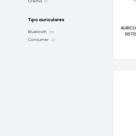
Crema
(1)
Tipo auriculares
AURICU
Bluetooth
(10)
SIST
Consumer
(2)