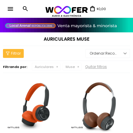
menu
0,00
$
close
AURICULARES MUSE
Recomendados
Quitar filtros
Filtrando por:
Auriculares
Muse