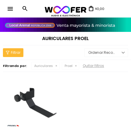
menu
0,00
$
close
AURICULARES PROEL
Recomendados
Quitar filtros
Filtrando por:
Auriculares
Proel