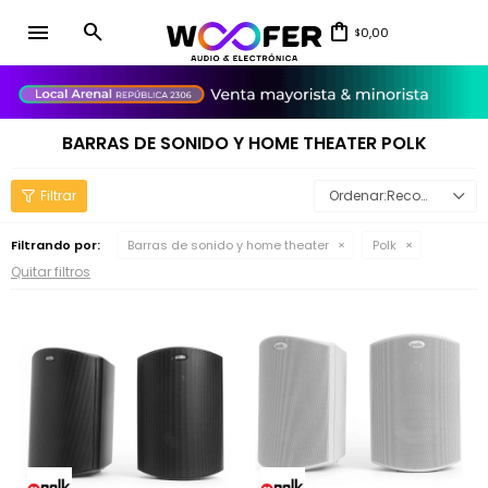
menu
0,00
$
close
BARRAS DE SONIDO Y HOME THEATER POLK
Recomendados
Filtrando por:
Barras de sonido y home theater
Polk
Quitar filtros