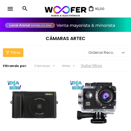
menu
0,00
$
close
CÁMARAS ARTEC
Recomendados
Quitar filtros
Filtrando por:
Cámaras
Artec