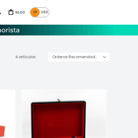
0,00
UY
USD
$
4 artículos
Recomendados