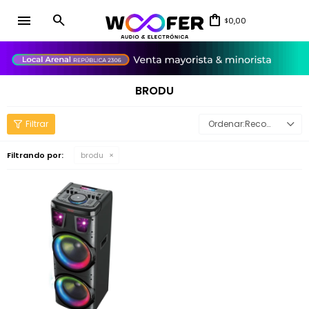
menu
0,00
$
close
BRODU
Recomendados
Filtrando por:
brodu