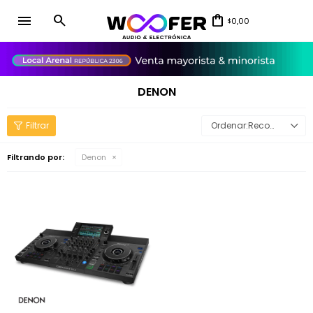
menu
0,00
$
close
DENON
Recomendados
Filtrando por:
Denon