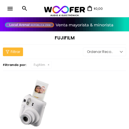
menu
0,00
$
close
FUJIFILM
Recomendados
Filtrando por:
Fujifilm