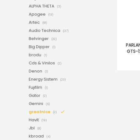
ALPHA THETA
(3)
Apogee
(13)
Artec
(81)
Audio Technica
(37)
Behringer
(22)
PARLA
Big Dipper
(1)
GTS-
brodu
(1)
Cds & Vinilos
(2)
Denon
(1)
Energy Sistem
(23)
Fujifilm
(1)
Gator
(2)
Gemini
(6)
greatnice
(2)
Havit
(19)
Jbl
(8)
kbroad
(4)