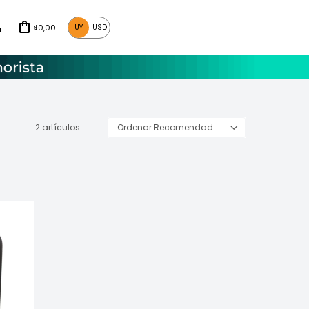
0,00
UY
USD
$
2 artículos
Recomendados