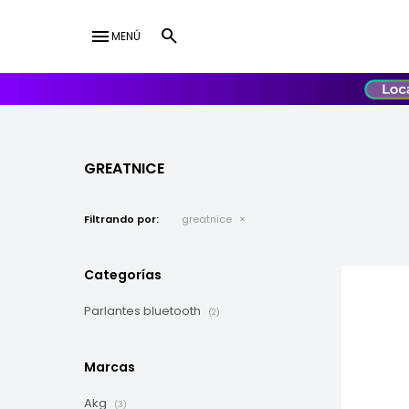
menu
MENÚ
lose
UY
USD
GREATNICE
Filtrando por:
greatnice
Categorías
Parlantes bluetooth
(2)
Marcas
Akg
(3)