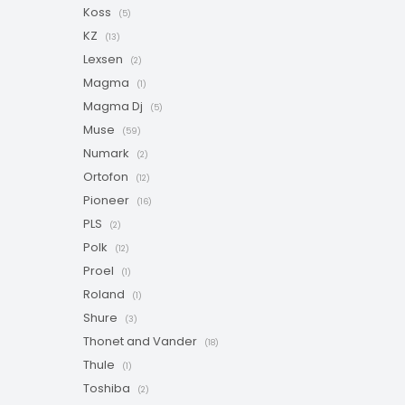
Koss
(5)
KZ
(13)
Lexsen
(2)
Magma
(1)
Magma Dj
(5)
Muse
(59)
Numark
(2)
Ortofon
(12)
Pioneer
(16)
PLS
(2)
Polk
(12)
Proel
(1)
Roland
(1)
Shure
(3)
Thonet and Vander
(18)
Thule
(1)
Toshiba
(2)