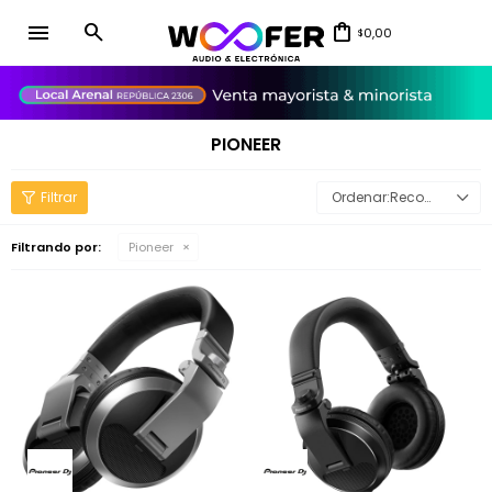
menu
0,00
$
close
PIONEER
Recomendados
Filtrando por:
Pioneer