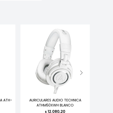
A ATH-
AURICULARES AUDIO TECHNICA
AURIC
ATHM50XWH BLANCO
TECH
12.080,20
$