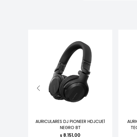
AR INEAR
AURICULARES DJ PIONEER HDJCUE1
AURI
NEGRO BT
TE
8.151,00
$