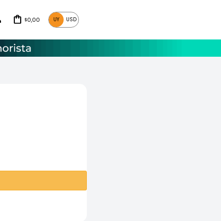
0,00
UY
USD
$