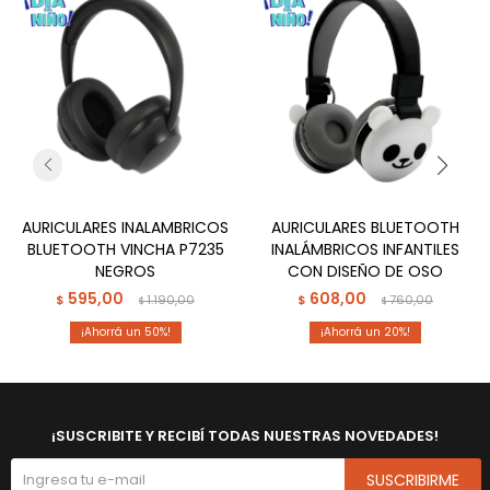
AURICULARES INALAMBRICOS
AURICULARES BLUETOOTH
BLUETOOTH VINCHA P7235
INALÁMBRICOS INFANTILES
NEGROS
CON DISEÑO DE OSO
595,00
608,00
$
1.190,00
$
760,00
$
$
50
20
¡SUSCRIBITE Y RECIBÍ TODAS NUESTRAS NOVEDADES!
SUSCRIBIRME