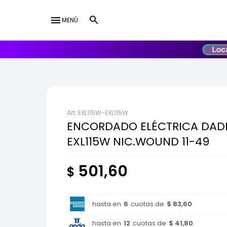
menu
MENÚ
lose
UY
USD
EXL115W-EXL115W
ENCORDADO ELÉCTRICA DAD
EXL115W NIC.WOUND 11-49
501,60
$
hasta en
6
cuotas de
$ 83,60
hasta en
12
cuotas de
$ 41,80