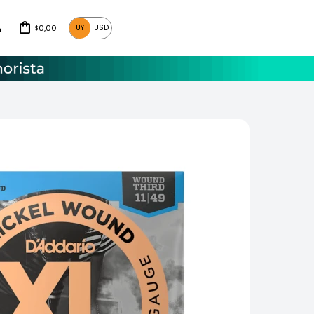
0,00
UY
USD
$