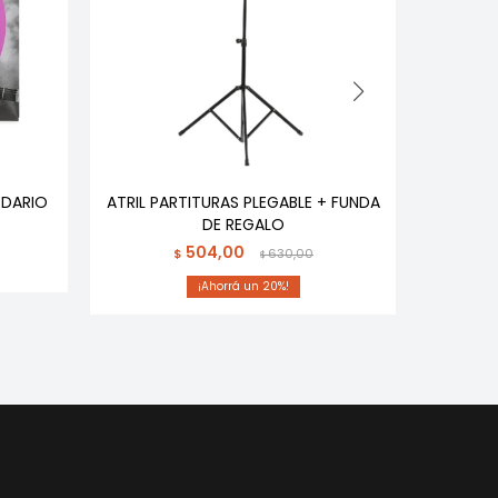
DARIO
ATRIL PARTITURAS PLEGABLE + FUNDA
FUNDA 
DE REGALO
504,00
$
630,00
$
20