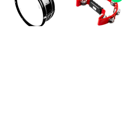
REDOBLANTE MEMPHIS
MEDIALUNA MEMPHIS
FTJB1072
DP900RD ROJO
2.131,80
710,60
$
$