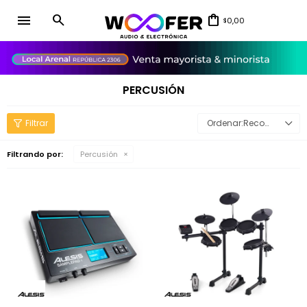
menu
0,00
$
close
PERCUSIÓN
Recomendados
Filtrando por:
Percusión