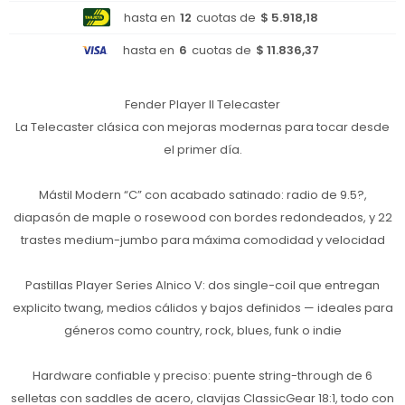
hasta en
12
cuotas de
$ 5.918,18
hasta en
6
cuotas de
$ 11.836,37
Fender Player II Telecaster
La Telecaster clásica con mejoras modernas para tocar desde
el primer día.
Mástil Modern “C” con acabado satinado: radio de 9.5?,
diapasón de maple o rosewood con bordes redondeados, y 22
trastes medium-jumbo para máxima comodidad y velocidad
Pastillas Player Series Alnico V: dos single-coil que entregan
explicito twang, medios cálidos y bajos definidos — ideales para
géneros como country, rock, blues, funk o indie
Hardware confiable y preciso: puente string-through de 6
selletas con saddles de acero, clavijas ClassicGear 18:1, todo con