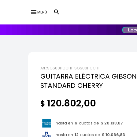
menu
MENÚ
lose
UY
USD
SGS00HCCH1-SGS00HCCH1
GUITARRA ELÉCTRICA GIBSON
STANDARD CHERRY
120.802,00
$
hasta en
6
cuotas de
$ 20.133,67
hasta en
12
cuotas de
$ 10.066,83