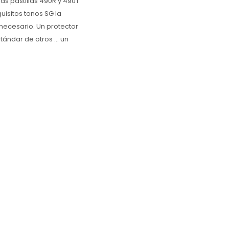
s pastillas 490R y 490T
isitos tonos SG la
ecesario. Un protector
ándar de otros ... un