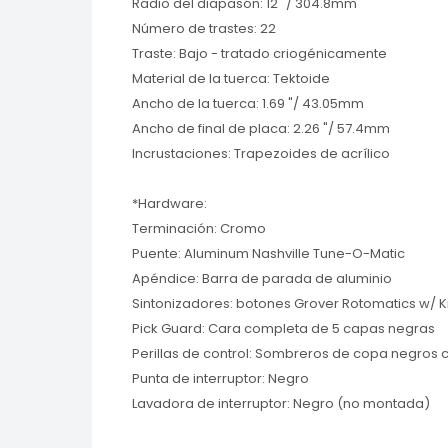
Radio del diapasón: 12 "/ 304.8mm
Número de trastes: 22
Traste: Bajo - tratado criogénicamente
Material de la tuerca: Tektoide
Ancho de la tuerca: 1.69 "/ 43.05mm
Ancho de final de placa: 2.26 "/ 57.4mm
Incrustaciones: Trapezoides de acrílico
*Hardware:
Terminación: Cromo
Puente: Aluminum Nashville Tune-O-Matic
Apéndice: Barra de parada de aluminio
Sintonizadores: botones Grover Rotomatics w/ 
Pick Guard: Cara completa de 5 capas negras
Perillas de control: Sombreros de copa negros c
Punta de interruptor: Negro
Lavadora de interruptor: Negro (no montada)