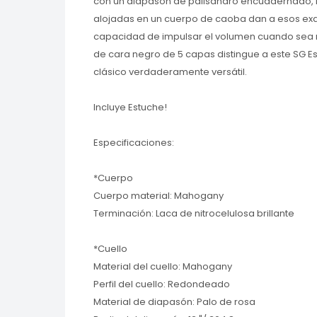
con un diapasón de palisandro encuadernado, la
alojadas en un cuerpo de caoba dan a esos exqu
capacidad de impulsar el volumen cuando sea n
de cara negro de 5 capas distingue a este SG Est
clásico verdaderamente versátil.
Incluye Estuche!
Especificaciones:
*Cuerpo
Cuerpo material: Mahogany
Terminación: Laca de nitrocelulosa brillante
*Cuello
Material del cuello: Mahogany
Perfil del cuello: Redondeado
Material de diapasón: Palo de rosa