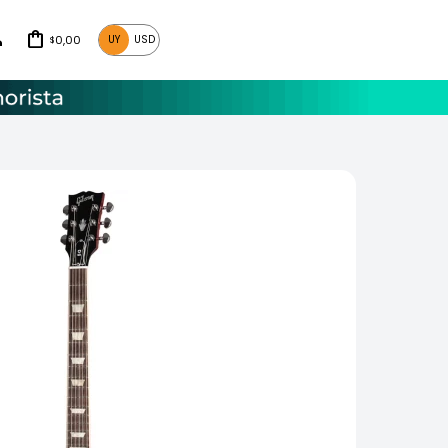
0,00
UY
USD
$