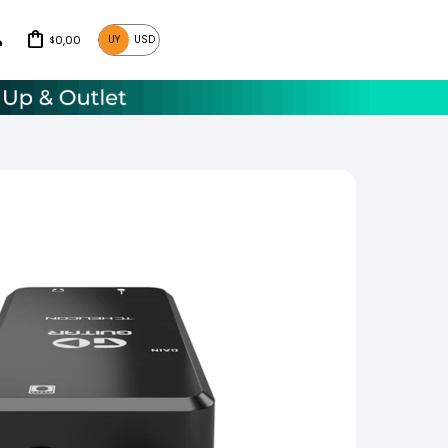
0,00
UY
USD
$