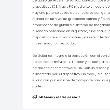
de audio de excelente sonido, conectándose d
dispositivos iOS, Mac y PC mediante un cable de 
Hay una potente salida de auriculares con gana
marcar en un nivel de grabación óptimo y / o env
amplificador de guitarra o sistema de megafoní
diseñado pensando en la guitarra, funciona igua
dispositivo de entrada de línea, ya sea un teclad
muestreador o mezclador.
Go Guitar se integra a la perfección con el conj
aplicaciones móviles TC Helicon y es compatib
de aplicaciones y software iOS. Con un diseño po
alimentado por su dispositivo iOS móvil, la guita
el cinturón y un estuche de transporte para que 
parte.
Métodos y costos de envío