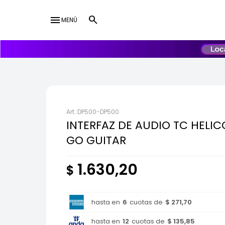
menu
MENÚ
lose
UY
USD
DP500-DP500
INTERFAZ DE AUDIO TC HELI
GO GUITAR
1.630,20
$
hasta en
6
cuotas de
$ 271,70
hasta en
12
cuotas de
$ 135,85