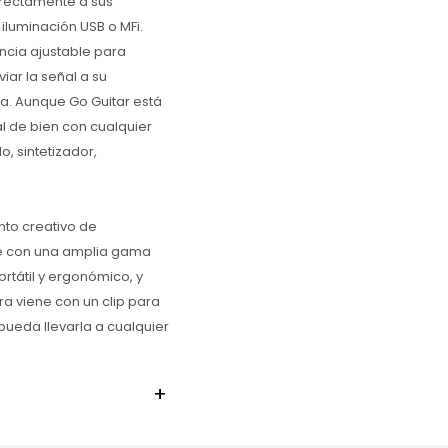
irectamente a sus
iluminación USB o MFi.
ncia ajustable para
iar la señal a su
a. Aunque Go Guitar está
l de bien con cualquier
o, sintetizador,
unto creativo de
le con una amplia gama
rtátil y ergonómico, y
rra viene con un clip para
pueda llevarla a cualquier