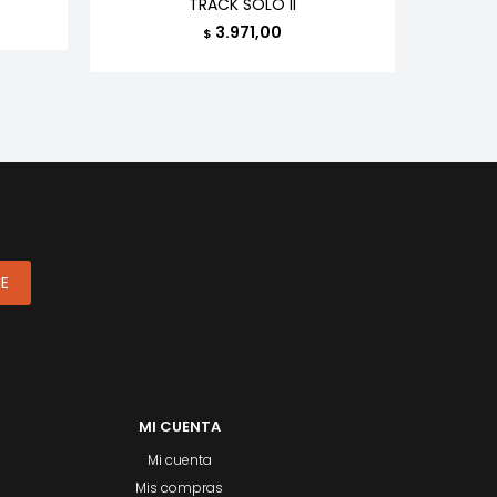
TRACK SOLO II
3.971,00
$
ME
MI CUENTA
Mi cuenta
Mis compras