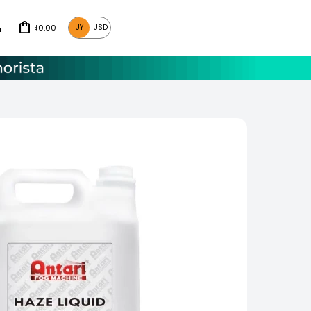
0,00
UY
USD
$