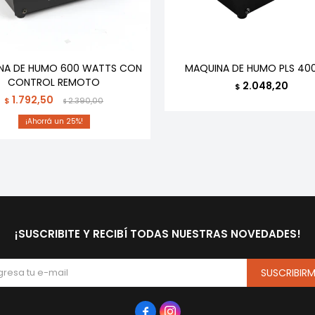
NA DE HUMO 600 WATTS CON
MAQUINA DE HUMO PLS 400
CONTROL REMOTO
2.048,20
$
1.792,50
$
2.390,00
$
25
¡SUSCRIBITE Y RECIBÍ TODAS NUESTRAS NOVEDADES!
SUSCRIBIR

