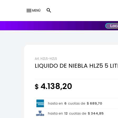
menu
MENÚ
lose
UY
USD
HZL5-HZL5
LIQUIDO DE NIEBLA HLZ5 5 LI
4.138,20
$
hasta en
6
cuotas de
$ 689,70
hasta en
12
cuotas de
$ 344,85