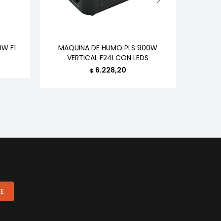
W F1
MAQUINA DE HUMO PLS 900W
MAQUIN
VERTICAL F24I CON LEDS
6.228,20
$
ME