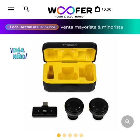
menu
0,00
$
close