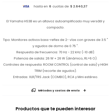
hasta en
6
cuotas de
$ 2.640,37
El Yamaha HS3B es un altavoz autoamplificado muy versátil y
compacto.
Tipo: Monitores activos bass-reflex de 2- vías con graves de 3.5 "
y agudos de domo de 0.75 ".
Respuesta de frecuencia: 70 Hz - 22 kHz (-10 dB).
Potencia de salida: 26 W + 26 W (dinámico, RL=6 O).
Controles de respuesta: ROOM CONTROL (control de sala) y HIGH
TRIM (recorte de agudos).
Entradas: XLR/TRS Jack (COMBO), RCA y Mini estéreo.
Métodos y costos de envío
Productos que te pueden interesar