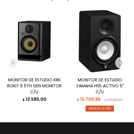
MONITOR DE ESTUDIO KRK
MONITOR DE ESTUDIO
ROKIT 5 5TH GEN MONITOR
YAMAHA HS5 ACTIVO 5"
C/U
C/U
13.585,00
13.709,99
$
$
14.588,20
$
6