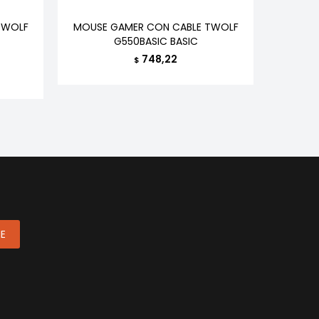
TWOLF
MOUSE GAMER CON CABLE TWOLF
ALTAVO
G550BASIC BASIC
SK216
748,22
$
ME