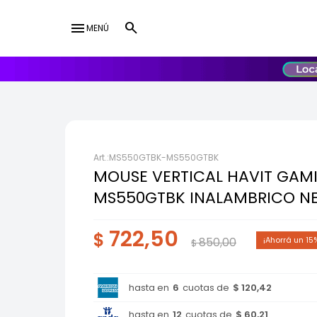
menu
MENÚ
lose
UY
USD
MS550GTBK-MS550GTBK
MOUSE VERTICAL HAVIT GAMI
MS550GTBK INALAMBRICO N
722,50
$
850,00
15
$
hasta en
6
cuotas de
$ 120,42
hasta en
12
cuotas de
$ 60,21