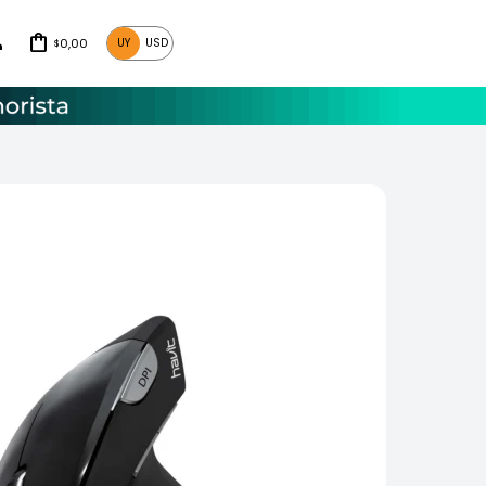
0,00
UY
USD
$