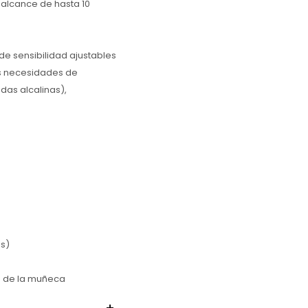
 alcance de hasta 10
de sensibilidad ajustables
es necesidades de
das alcalinas),
as)
a de la muñeca