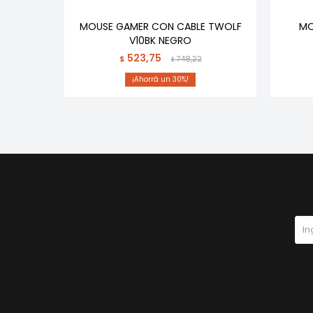
 SERIES
MOUSE GAMER CON CABLE TWOLF
MO
SB 2.0
V10BK NEGRO
523,75
$
748,22
$
30