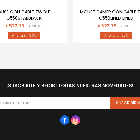
USE CON CABLE TWOLF -
MOUSE GAMER CON CABLE 
G550STARBLACK
G550LINED LINED
523,75
523,75
$
748,22
$
748,22
$
$
30
30
¡SUSCRIBITE Y RECIBÍ TODAS NUESTRAS NOVEDADES!
SUSCRIBIR

