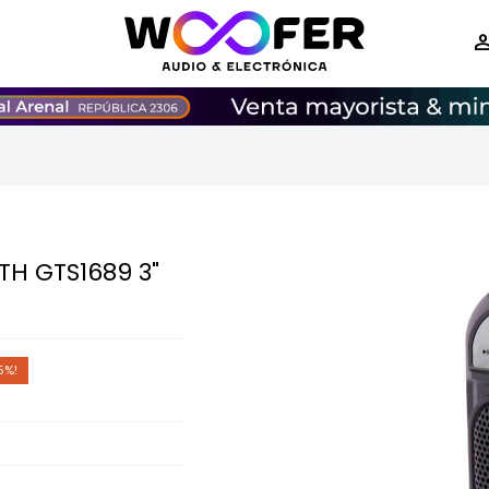
TH GTS1689 3"
5