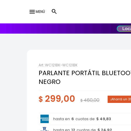
menu
MENÚ
lose
UY
USD
WC121BK-WC121BK
PARLANTE PORTÁTIL BLUETOO
NEGRO
299,00
$
460,00
3
$
hasta en
6
cuotas de
$ 49,83
hasta en
12
cuotas de
$ 24,92