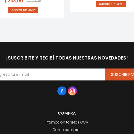
338,00
$
520,00
$
40
35
¡SUSCRIBITE Y RECIBÍ TODAS NUESTRAS NOVEDADES!
SUSCRIBIR


COMPRA
Promoción tarjetas OCA
Como comprar