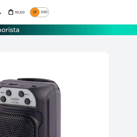
0,00
UY
USD
$