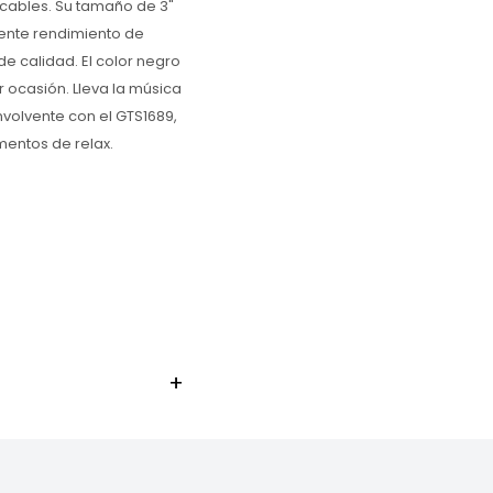
n cables. Su tamaño de 3"
tente rendimiento de
e calidad. El color negro
r ocasión. Lleva la música
nvolvente con el GTS1689,
omentos de relax.