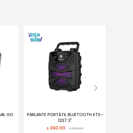
MIL GO
PARLANTE PORTÁTIL BLUETOOTH KTS-
PARLANT
1337 3"
360,00
$
450,00
$