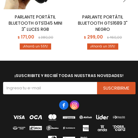
PARLANTE PORTÁTIL
PARLANTE PORTÁTIL
BLUETOOTH GTS1345 MINI
BLUETOOTH GTS1689 3"
3" LUCES RGB
NEGRO
171,00
299,00
$
380,00
$
460,00
$
$
55
35
¡SUSCRIBITE Y RECIBÍ TODAS NUESTRAS NOVEDADES!
SUSCRIBIRME

