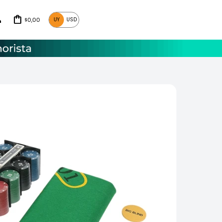
0,00
UY
USD
$