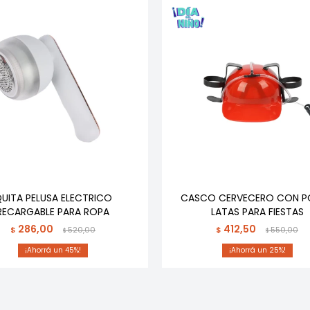
UITA PELUSA ELECTRICO
CASCO CERVECERO CON P
RECARGABLE PARA ROPA
LATAS PARA FIESTAS
286,00
412,50
$
520,00
$
550,00
$
$
45
25