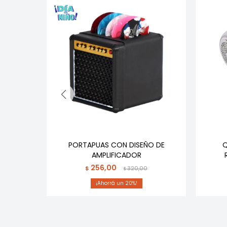
 BATERIA
PORTAPUAS CON DISEÑO DE
Q
BIABLES
AMPLIFICADOR
256,00
$
320,00
$
20