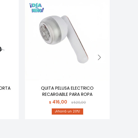
ORTA
QUITA PELUSA ELECTRICO
INFLADO
RECARGABLE PARA ROPA
416,00
$
520,00
$
20