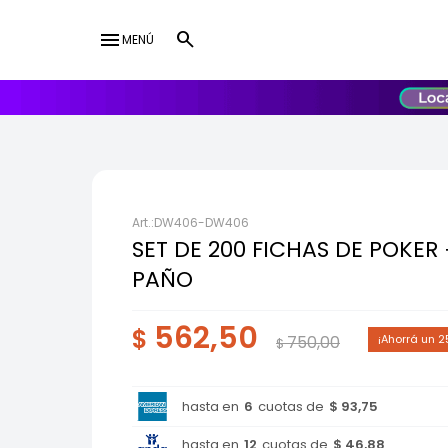
menu
MENÚ
lose
UY
USD
DW406-DW406
SET DE 200 FICHAS DE POKER
PAÑO
562,50
$
750,00
2
$
hasta en
6
cuotas de
$ 93,75
hasta en
12
cuotas de
$ 46,88