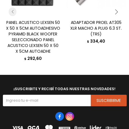
PANEL ACUSTICO LEXSEN 50
ADAPTADOR PROEL AT305
X 50 X 5CM AUTOADHESIVO
XLR MACHO A PLUG 6.3 ST.
PYRAMID BLACK WOOFER
(TRS)
SELECCIONADO PANEL
334,40
$
ACUSTICO LEXSEN 50 X 50
X 5CM AUTOADHE
292,60
$
¡SUSCRIBITE Y RECIBÍ TODAS NUESTRAS NOVEDADES!
SUSCRIBIRME

