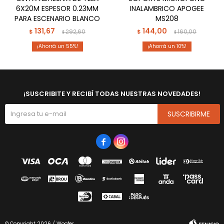
6X20M ESPESOR 0.23MM
INALAMBRICO APOGEE
PARA ESCENARIO BLANCO
MS208
131,67
144,00
$
292,60
$
160,00
$
$
55
10
¡SUSCRIBITE Y RECIBÍ TODAS NUESTRAS NOVEDADES!
SUSCRIBIRME


© Copyright 2026 / Woofer