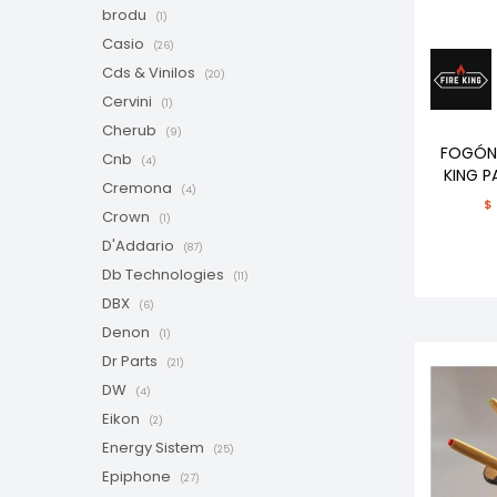
brodu
(1)
Casio
(26)
Cds & Vinilos
(20)
Cervini
(1)
Cherub
(9)
FOGÓN 
Cnb
(4)
KING P
Cremona
(4)
$
Crown
(1)
D'Addario
(87)
Db Technologies
(11)
DBX
(6)
Denon
(1)
Dr Parts
(21)
DW
(4)
Eikon
(2)
Energy Sistem
(25)
Epiphone
(27)