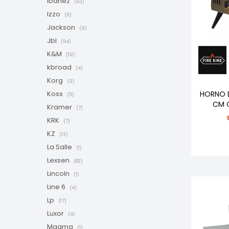
Ibanez
(63)
Izzo
(6)
Jackson
(9)
Jbl
(54)
K&M
(19)
kbroad
(4)
Korg
(9)
HORNO D
Koss
(5)
CM 
Kramer
(7)
KRK
(7)
KZ
(13)
La Salle
(1)
Lexsen
(82)
Lincoln
(1)
Line 6
(4)
Lp
(17)
Luxor
(4)
Magma
(1)