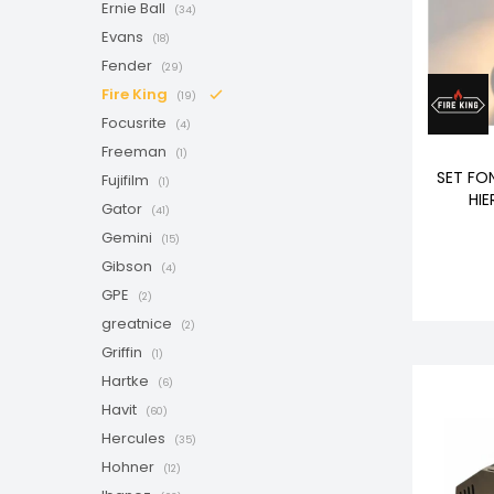
Ernie Ball
(34)
Evans
(18)
Fender
(29)
Fire King
(19)
Focusrite
(4)
Freeman
(1)
SET FO
Fujifilm
(1)
HI
Gator
(41)
Gemini
(15)
Gibson
(4)
GPE
(2)
greatnice
(2)
Griffin
(1)
Hartke
(6)
Havit
(60)
Hercules
(35)
Hohner
(12)