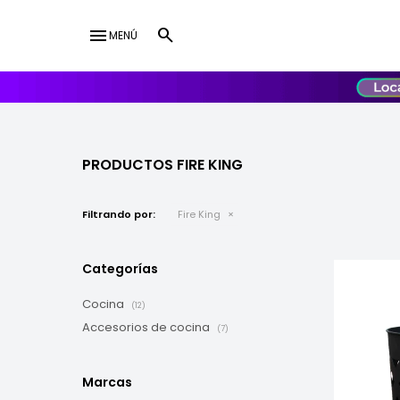
menu
MENÚ
lose
UY
USD
PRODUCTOS FIRE KING
Filtrando por:
Fire King
Categorías
Cocina
(12)
Accesorios de cocina
(7)
Marcas