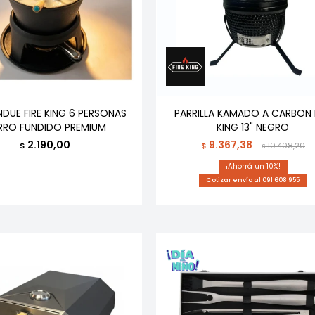
NDUE FIRE KING 6 PERSONAS
PARRILLA KAMADO A CARBON 
ERRO FUNDIDO PREMIUM
KING 13" NEGRO
2.190,00
9.367,38
$
$
10.408,20
$
10
Cotizar envío al 091 608 955