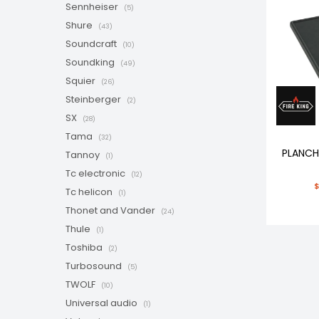
Sennheiser
(5)
Shure
(43)
Soundcraft
(10)
Soundking
(49)
Squier
(26)
Steinberger
(2)
SX
(28)
Tama
(32)
PLANCH
Tannoy
(1)
Tc electronic
(12)
Tc helicon
(1)
Thonet and Vander
(24)
Thule
(1)
Toshiba
(2)
Turbosound
(5)
TWOLF
(10)
Universal audio
(1)