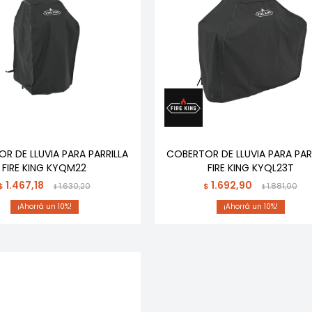
R DE LLUVIA PARA PARRILLA
COBERTOR DE LLUVIA PARA PAR
FIRE KING KYQM22
FIRE KING KYQL23T
1.467,18
1.692,90
$
1.630,20
$
1.881,00
$
$
10
10