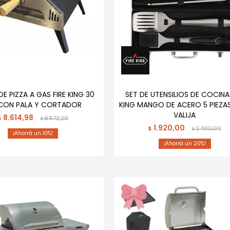
E PIZZA A GAS FIRE KING 30
SET DE UTENSILIOS DE COCINA 
CON PALA Y CORTADOR
KING MANGO DE ACERO 5 PIEZA
VALIJA
8.614,98
$
9.572,20
$
1.920,00
$
2.400,00
$
10
20