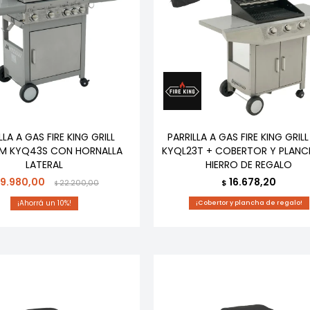
LLA A GAS FIRE KING GRILL
PARRILLA A GAS FIRE KING GRIL
UM KYQ43S CON HORNALLA
KYQL23T + COBERTOR Y PLANC
LATERAL
HIERRO DE REGALO
19.980,00
16.678,20
22.200,00
$
$
10
¡Cobertor y plancha de regalo!