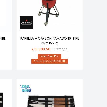
FIRE
PARRILLA A CARBON KAMADO 16" FIRE
KING ROJO
15.988,50
$
17.765,00
$
10
Cotizar envío al 091 608 955