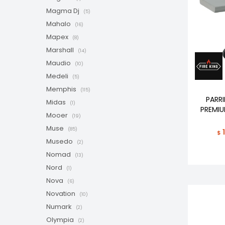
Magma Dj
(5)
Mahalo
(16)
Mapex
(8)
Marshall
(14)
Maudio
(10)
Medeli
(5)
Memphis
(115)
PARRI
Midas
(1)
PREMI
Mooer
(19)
Muse
(85)
$
Musedo
(2)
Nomad
(13)
Nord
(1)
Nova
(6)
Novation
(10)
Numark
(2)
Olympia
(2)