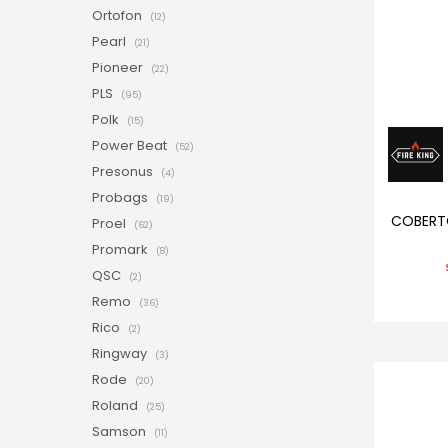
Ortofon
(12)
Pearl
(21)
Pioneer
(22)
PLS
(95)
Polk
(15)
Power Beat
(52)
Presonus
(4)
Probags
(19)
COBERTO
Proel
(62)
Promark
(8)
QSC
(2)
Remo
(36)
Rico
(2)
Ringway
(3)
Rode
(20)
Roland
(25)
Samson
(11)