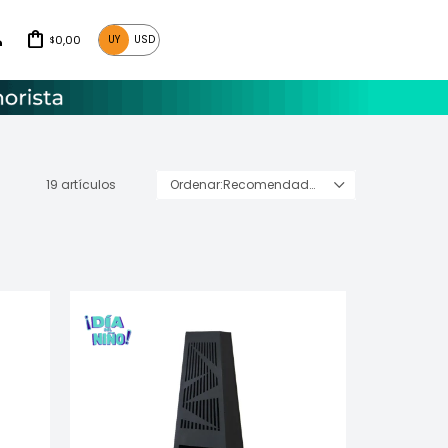
0,00
UY
USD
$
19 artículos
Recomendados