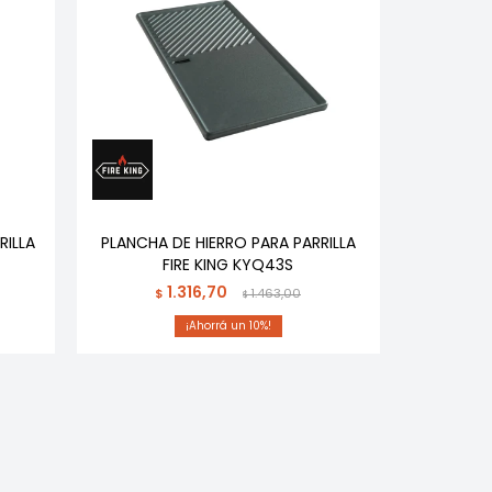
RILLA
PLANCHA DE HIERRO PARA PARRILLA
FIRE KING KYQ43S
1.316,70
$
1.463,00
$
10