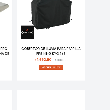
L PRO
COBERTOR DE LLUVIA PARA PARRILLA
HA DE
FIRE KING KYQ43S
1.692,90
$
1.881,00
$
10