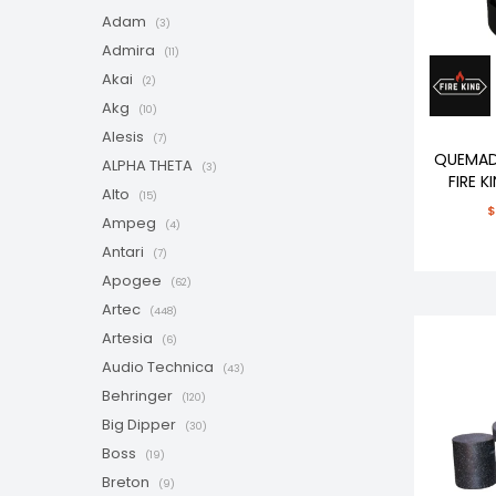
Adam
(3)
Admira
(11)
Akai
(2)
Akg
(10)
Alesis
(7)
QUEMAD
ALPHA THETA
(3)
FIRE 
Alto
(15)
$
Ampeg
(4)
Antari
(7)
Apogee
(62)
Artec
(448)
Artesia
(6)
Audio Technica
(43)
Behringer
(120)
Big Dipper
(30)
Boss
(19)
Breton
(9)