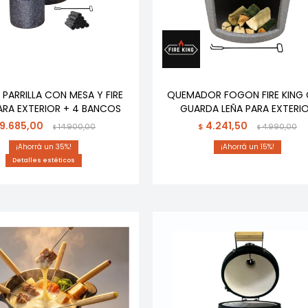
PARRILLA CON MESA Y FIRE
QUEMADOR FOGON FIRE KING
ARA EXTERIOR + 4 BANCOS
GUARDA LEÑA PARA EXTERI
9.685,00
4.241,50
14.900,00
$
4.990,00
$
$
35
15
Detalles estéticos