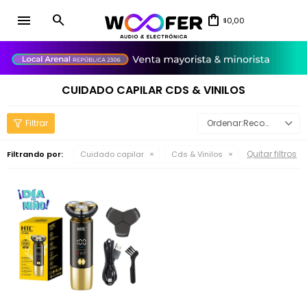
menu
0,00
$
close
CUIDADO CAPILAR CDS & VINILOS
Recomendados
Quitar filtros
Filtrando por:
Cuidado capilar
Cds & Vinilos