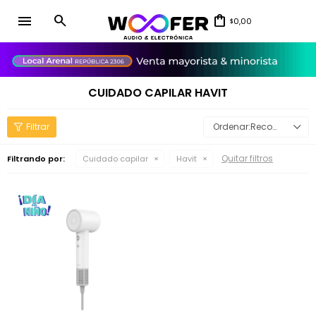
menu
0,00
$
close
CUIDADO CAPILAR HAVIT
Recomendados
Quitar filtros
Filtrando por:
Cuidado capilar
Havit