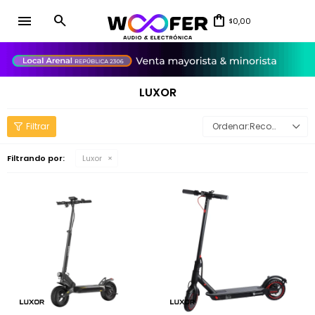
menu
0,00
$
close
LUXOR
Recomendados
Filtrando por:
Luxor