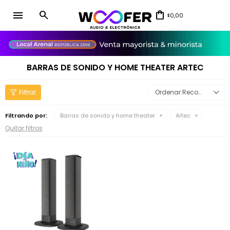
menu
0,00
$
close
BARRAS DE SONIDO Y HOME THEATER ARTEC
Recomendados
Filtrando por:
Barras de sonido y home theater
Artec
Quitar filtros