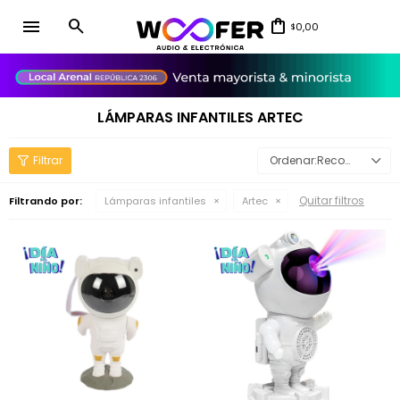
menu
0,00
$
close
LÁMPARAS INFANTILES ARTEC
Recomendados
Quitar filtros
Filtrando por:
Lámparas infantiles
Artec