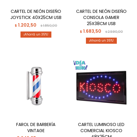
CARTEL DE NEÓN DISEÑO
CARTEL DE NEÓN DISEÑO
JOYSTICK 40X25CM USB
CONSOLA GAMER
25X38CM USB
1.202,50
$
1.850,00
$
1.683,50
$
2.590,00
$
35
35
FAROL DE BARBERÍA
CARTEL LUMINOSO LED
VINTAGE
COMERCIAL KIOSCO
48X25CM