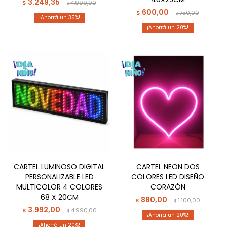
3.249,35
$
4.999,00
$
600,00
$
750,00
$
35
20
CARTEL LUMINOSO DIGITAL
CARTEL NEON DOS
PERSONALIZABLE LED
COLORES LED DISEÑO
MULTICOLOR 4 COLORES
CORAZÓN
68 X 20CM
880,00
$
1.100,00
$
3.992,00
$
4.990,00
$
20
20