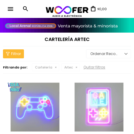
menu
0,00
$
close
CARTELERÍA ARTEC
Recomendados
Quitar filtros
Filtrando por:
Cartelería
Artec