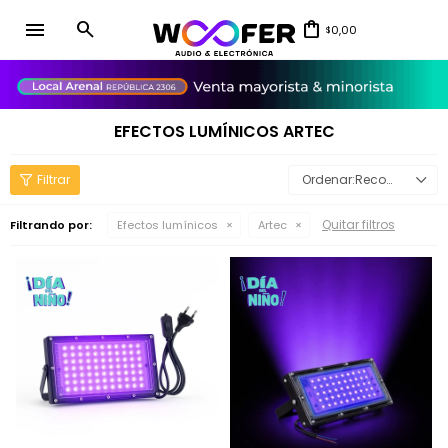
menu
0,00
$
close
EFECTOS LUMÍNICOS ARTEC
Recomendados
Quitar filtros
Filtrando por:
Efectos lumínicos
Artec