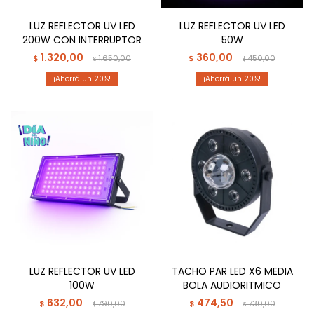
LUZ REFLECTOR UV LED
LUZ REFLECTOR UV LED
200W CON INTERRUPTOR
50W
1.320,00
360,00
$
1.650,00
$
450,00
$
$
20
20
LUZ REFLECTOR UV LED
TACHO PAR LED X6 MEDIA
100W
BOLA AUDIORITMICO
632,00
474,50
$
790,00
$
730,00
$
$