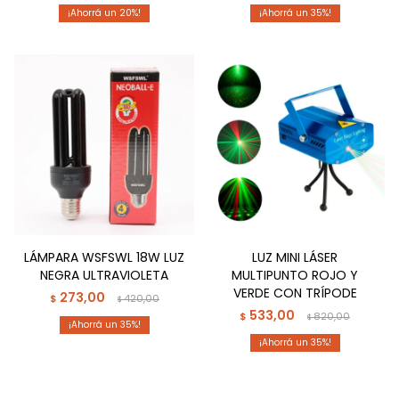
20
35
LÁMPARA WSFSWL 18W LUZ
LUZ MINI LÁSER
NEGRA ULTRAVIOLETA
MULTIPUNTO ROJO Y
VERDE CON TRÍPODE
273,00
$
420,00
$
533,00
$
820,00
$
35
35