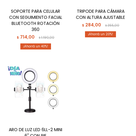
SOPORTE PARA CELULAR
TRIPODE PARA CÁMARA
CON SEGUIMIENTO FACIAL
CON ALTURA AJUSTABLE
BLUETOOTH ROTACIÓN
284,00
$
355,00
$
360
20
714,00
$
1.190,00
$
40
ARO DE LUZ LED 6LL-2 MINI
6" CON PIE