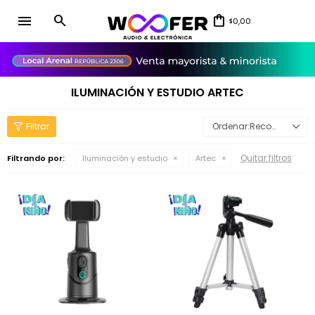
menu
0,00
$
close
ILUMINACIÓN Y ESTUDIO ARTEC
Recomendados
Quitar filtros
Filtrando por:
Iluminación y estudio
Artec