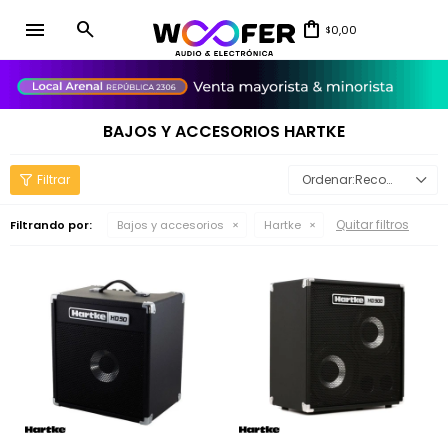
menu
0,00
$
close
BAJOS Y ACCESORIOS HARTKE
Recomendados
Quitar filtros
Filtrando por:
Bajos y accesorios
Hartke