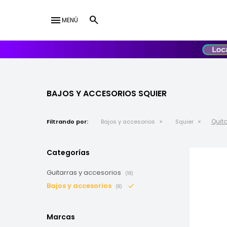
menu
MENÚ
lose
UY
USD
BAJOS Y ACCESORIOS SQUIER
Quita
Filtrando por:
Bajos y accesorios
Squier
Categorías
Guitarras y accesorios
(18)
Bajos y accesorios
(8)
Marcas