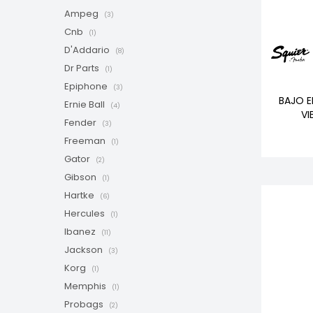
Ampeg
(3)
Cnb
(1)
D'Addario
(8)
Dr Parts
(1)
Epiphone
(3)
BAJO E
Ernie Ball
(4)
VI
Fender
(3)
Freeman
(1)
Gator
(2)
Gibson
(1)
Hartke
(6)
Hercules
(1)
Ibanez
(11)
Jackson
(3)
Korg
(1)
Memphis
(1)
Probags
(2)