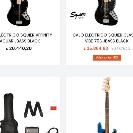
LÉCTRICO SQUIER AFFINITY
BAJO ELECTRICO SQUIER CLA
JAGUAR JBASS BLACK
VIBE 70S JBASS BLACK
20.440,20
35.864,63
$
$
37.578,20
$
4