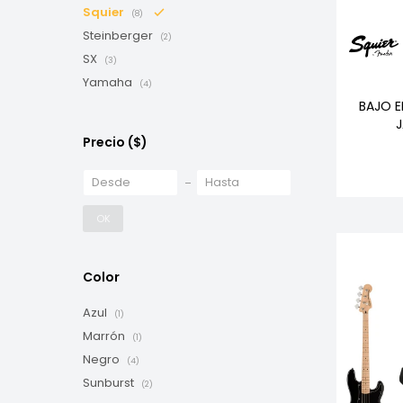
Squier
(8)
Steinberger
(2)
SX
(3)
Yamaha
(4)
BAJO E
Precio
($)
OK
Color
Azul
(1)
Marrón
(1)
Negro
(4)
Sunburst
(2)