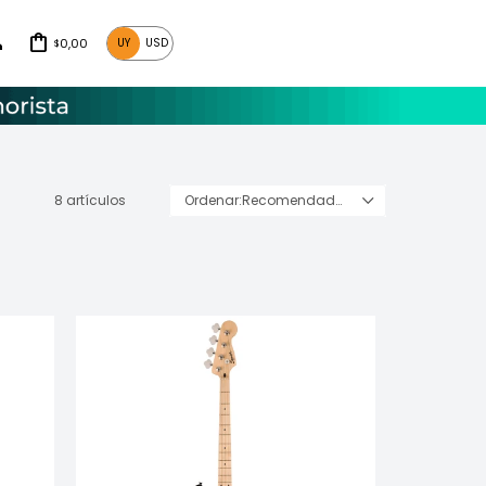
0,00
UY
USD
$
8 artículos
Recomendados