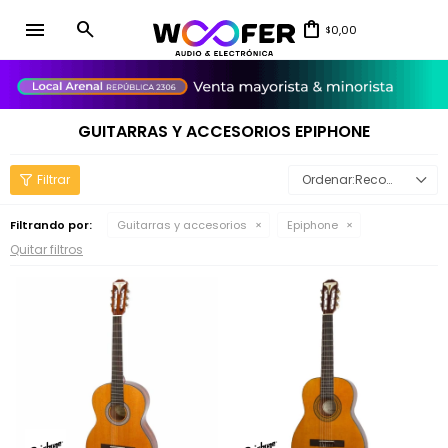
menu
0,00
$
close
GUITARRAS Y ACCESORIOS EPIPHONE
Recomendados
Filtrando por:
Guitarras y accesorios
Epiphone
Quitar filtros