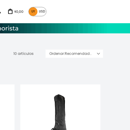
0,00
UY
USD
$
10 artículos
Recomendados