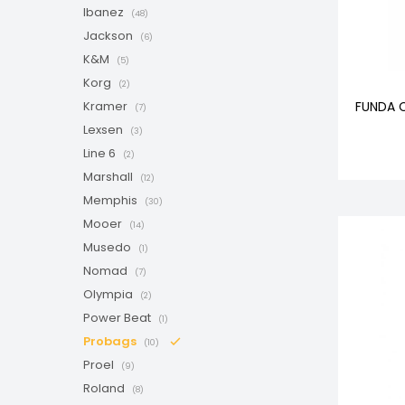
Ibanez
(48)
Jackson
(6)
K&M
(5)
Korg
(2)
FUNDA 
Kramer
(7)
Lexsen
(3)
Line 6
(2)
Marshall
(12)
Memphis
(30)
Mooer
(14)
Musedo
(1)
Nomad
(7)
Olympia
(2)
Power Beat
(1)
Probags
(10)
Proel
(9)
Roland
(8)