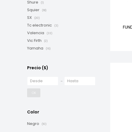
Shure
(1)
Squier
(18)
SX
(20)
Tc electronic
(3)
FUN
Valencia
(33)
Vic Firth
(2)
Yamaha
(16)
Precio
($)
OK
Color
Negro
(10)