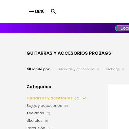
menu
MENÚ
lose
UY
USD
GUITARRAS Y ACCESORIOS PROBAGS
Filtrando por:
Guitarras y accesorios
Probags
Categorías
Guitarras y accesorios
(10)
Bajos y accesorios
(2)
Teclados
(2)
Ukeleles
(1)
Percusión
(4)