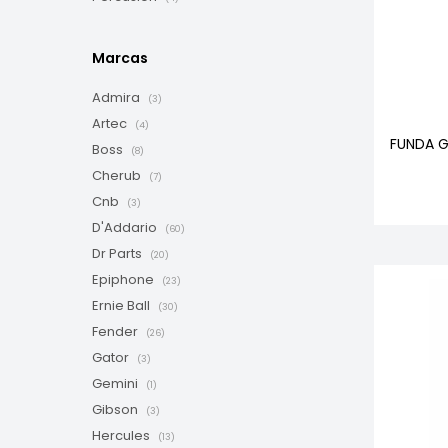
Marcas
Admira
(3)
Artec
(4)
FUNDA G
Boss
(8)
Cherub
(7)
Cnb
(3)
D'Addario
(60)
Dr Parts
(20)
Epiphone
(23)
Ernie Ball
(30)
Fender
(26)
Gator
(3)
Gemini
(1)
Gibson
(3)
Hercules
(13)