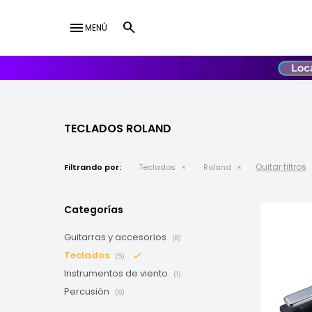
menu
MENÚ
lose
UY
USD
TECLADOS ROLAND
Quitar filtros
Filtrando por:
Teclados
Roland
Categorías
Guitarras y accesorios
(8)
Teclados
(5)
Instrumentos de viento
(1)
Percusión
(6)