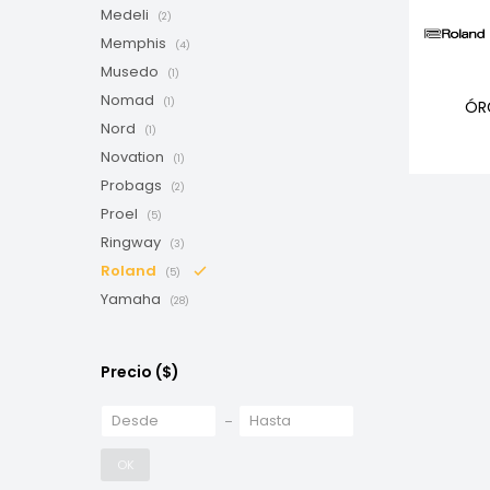
Medeli
(2)
Memphis
(4)
Musedo
(1)
Nomad
(1)
ÓR
Nord
(1)
Novation
(1)
Probags
(2)
Proel
(5)
Ringway
(3)
Roland
(5)
Yamaha
(28)
Precio
($)
OK