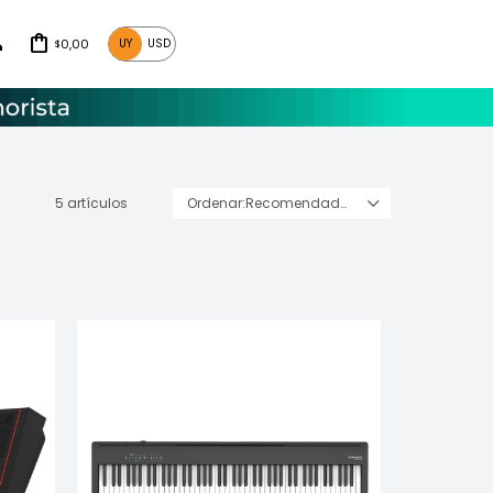
0,00
UY
USD
$
5 artículos
Recomendados