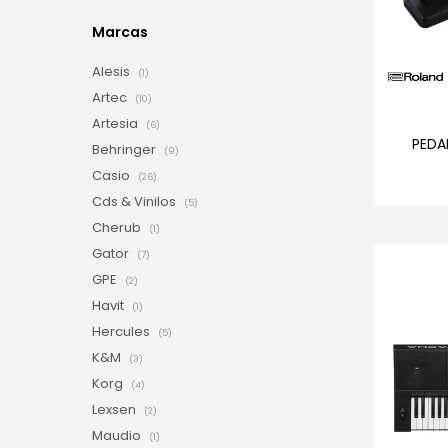
Marcas
Alesis
(1)
Artec
(10)
Artesia
(6)
PEDA
Behringer
(9)
Casio
(26)
Cds & Vinilos
(5)
Cherub
(1)
Gator
(7)
GPE
(2)
Havit
(1)
Hercules
(5)
K&M
(3)
Korg
(4)
Lexsen
(2)
Maudio
(1)