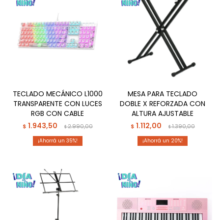
TECLADO MECÁNICO L1000
MESA PARA TECLADO
TRANSPARENTE CON LUCES
DOBLE X REFORZADA CON
RGB CON CABLE
ALTURA AJUSTABLE
1.943,50
1.112,00
$
2.990,00
$
1.390,00
$
$
35
20