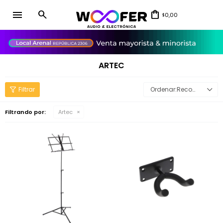
menu
0,00
$
close
ARTEC
Recomendados
Filtrando por:
Artec