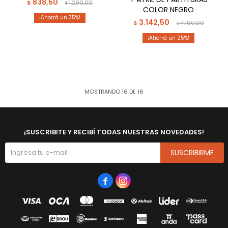
838,50
$
1.290,00
$
COLOR NEGRO
35
3.142,50
$
4.190,00
$
25
MOSTRANDO
16
DE
16
¡SUSCRIBITE Y RECIBÍ TODAS NUESTRAS NOVEDADES!
SUSCRIBIRME

