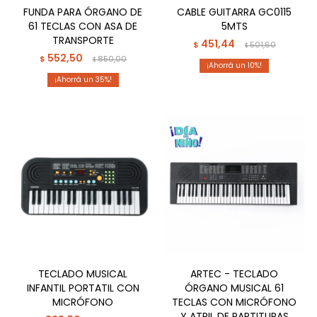
FUNDA PARA ÓRGANO DE
CABLE GUITARRA GC0115
61 TECLAS CON ASA DE
5MTS
TRANSPORTE
451,44
$
501,60
$
552,50
$
850,00
$
10
35
TECLADO MUSICAL
ARTEC - TECLADO
INFANTIL PORTATIL CON
ÓRGANO MUSICAL 61
MICRÓFONO
TECLAS CON MICRÓFONO
Y ATRIL DE PARTITURAS