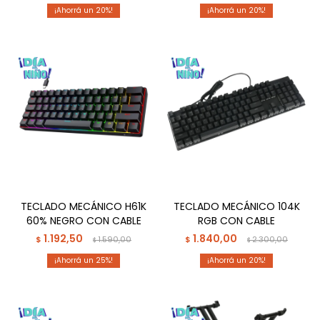
20
20
TECLADO MECÁNICO H61K
TECLADO MECÁNICO 104K
60% NEGRO CON CABLE
RGB CON CABLE
1.192,50
1.840,00
$
1.590,00
$
2.300,00
$
$
25
20