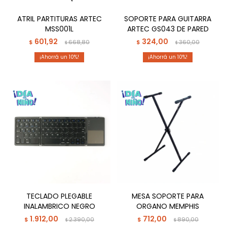
ATRIL PARTITURAS ARTEC
SOPORTE PARA GUITARRA
MSS001L
ARTEC GS043 DE PARED
601,92
324,00
$
668,80
$
360,00
$
$
10
10
TECLADO PLEGABLE
MESA SOPORTE PARA
INALAMBRICO NEGRO
ORGANO MEMPHIS
1.912,00
712,00
$
2.390,00
$
890,00
$
$