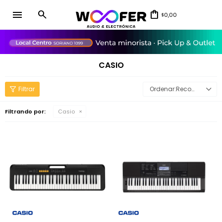
menu
0,00
$
close
CASIO
Recomendados
Filtrando por:
Casio