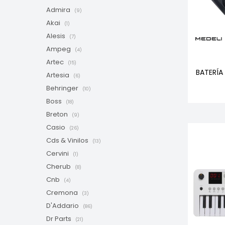
Admira
(9)
Akai
(1)
Alesis
(7)
Ampeg
(4)
Artec
(15)
BATERÍA
Artesia
(6)
Behringer
(10)
Boss
(18)
Breton
(9)
Casio
(26)
Cds & Vinilos
(13)
Cervini
(1)
Cherub
(8)
Cnb
(4)
Cremona
(3)
D'Addario
(86)
Dr Parts
(21)