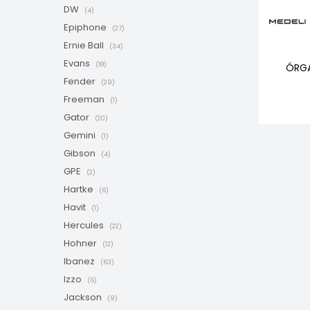
DW
(4)
Epiphone
(27)
Ernie Ball
(34)
Evans
(18)
ÓRGA
Fender
(29)
Freeman
(1)
Gator
(20)
Gemini
(1)
Gibson
(4)
GPE
(2)
Hartke
(6)
Havit
(1)
Hercules
(22)
Hohner
(12)
Ibanez
(63)
Izzo
(6)
Jackson
(9)