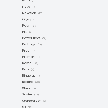
Nord
(1)
Nova
(6)
Novation
(10)
Olympia
(2)
Pearl
(21)
PLS
(2)
Power Beat
(51)
Probags
(19)
Proel
(14)
Promark
(8)
Remo
(36)
Rico
(2)
Ringway
(3)
Roland
(20)
Shure
(1)
Squier
(26)
Steinberger
(2)
SX
(28)