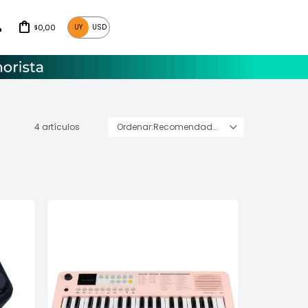
0,00
UY
USD
$
4 artículos
Recomendados