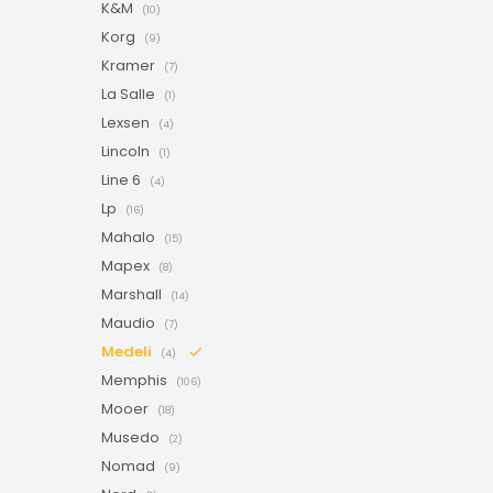
K&M
(10)
Korg
(9)
Kramer
(7)
La Salle
(1)
Lexsen
(4)
Lincoln
(1)
Line 6
(4)
Lp
(16)
Mahalo
(15)
Mapex
(8)
Marshall
(14)
Maudio
(7)
Medeli
(4)
Memphis
(106)
Mooer
(18)
Musedo
(2)
Nomad
(9)