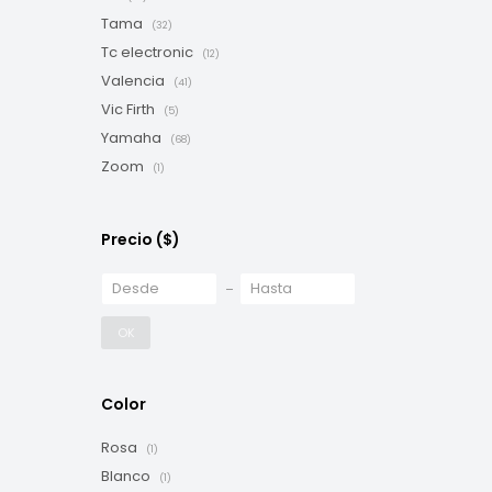
Tama
(32)
Tc electronic
(12)
Valencia
(41)
Vic Firth
(5)
Yamaha
(68)
Zoom
(1)
Precio
($)
OK
Color
Rosa
(1)
Blanco
(1)