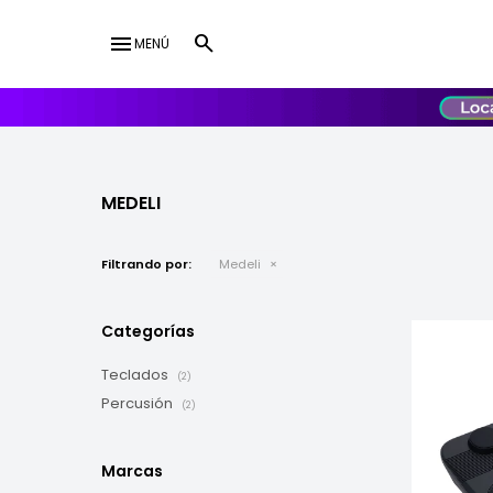
menu
MENÚ
lose
UY
USD
MEDELI
Filtrando por:
Medeli
Categorías
Teclados
(2)
Percusión
(2)
Marcas